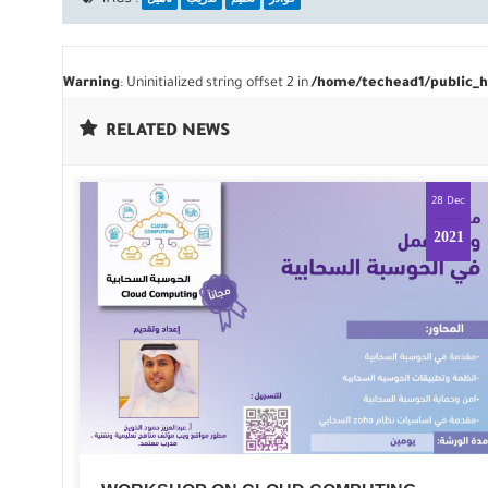
TAGS :
Warning
: Uninitialized string offset 2 in
/home/techead1/public_ht
RELATED NEWS
28 Dec
2021