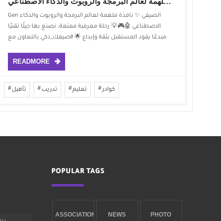
‏نافذة ملهمة لعالم البرمجة والروبوت والذكاء الاصطناعي 🤖🎮💡
Gen الصيفي ✨ ‏نافذة ملهمة لعالم البرمجة والروبوت والذكاء
الاصطناعي 🤖🎮💡 ‏رحلة معرفية ممتعة، نصنع بها جيلًا تقنيًا
مبدعًا يقود المستقبل بثقة وإبداع 🌟 ‏⁧‫#صيفك_ذكي‬⁩ ‏بالتعاون مع
وزارة الاتصالات وتقنية المعلومات
READMORE
كوادر
تعليم
تدريب
تأهيل
POPULAR TAGS
ASSOCIATION
NEWS
PHOTO