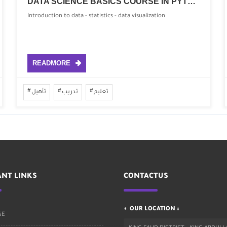
DATA SCIENCE BASICS COURSE IN PYTHON
Introduction to data - statistics - data visualization
READMORE
تعليم
تدريب
تأهيل
NT LINKS
CONTACTUS
OUR LOCATION :
GE