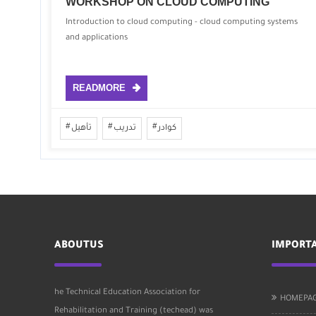
WORKSHOP ON CLOUD COMPUTING
Introduction to cloud computing - cloud computing systems
and applications
READMORE
كوادر
تدريب
تأهيل
ABOUTUS
IMPORTA
he Technical Education Association for
HOMEPA
Rehabilitation and Training (techead) was