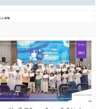
ine
478
22 Nov
2025