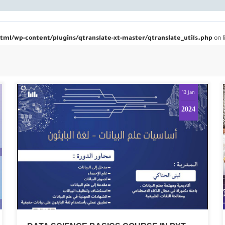
ml/wp-content/plugins/qtranslate-xt-master/qtranslate_utils.php
on l
13 Jan
2024