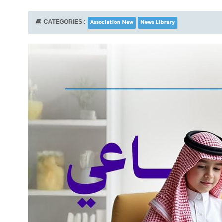
CATEGORIES :
Association New
News Library