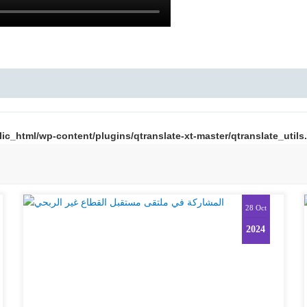
ic_html/wp-content/plugins/qtranslate-xt-master/qtranslate_utils
28 Oct
2024