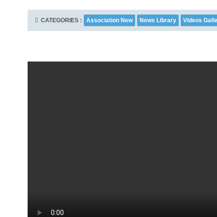
CATEGORIES :
Association New
News Library
Videos Gall