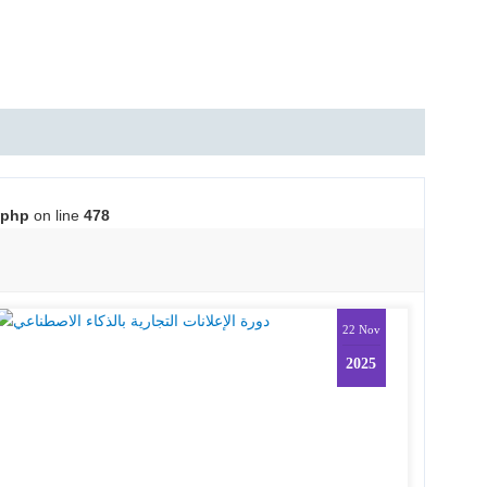
.php
on line
478
22 Nov
2025