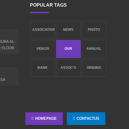
POPULAR TAGS
ASSOCIATION
NEWS
PHOTO
URA AL-
NEW
LIBRARY
GALLERY
D FLOOR
VIDEOS
OUR
ANNUAL
GALLERY
SERVICES
REPORT
BANK
ASSOC’S
ORIGINS
.SA
ACCOUNTS
GOALS
AND
ESTABLISHMENT
HOMEPAGE
CONTACTUS