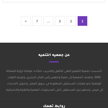
»
7
…
3
2
1
عن جمعيه التنميه
تأسست جمعية التعليم التقني للتأهيل والتدريب «تكاد»، مواكبة لرؤية المملكة
2030. وتهدف الجمعية إلى تنمية وتطوير رأس المال البشري، وتوجيه الكوادر
الوطنية نحو مهارات المستقبل المطلوبة في سوق العمل، وتحويل التحديات
إلى فرص، وتجهيز جيل المستقبل بأعلى المستويات العلمية والتقنية والاحترافية.
روابط تهمك