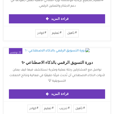
⁧‫#التقنية_للجميع‬⁩ ‏برعاية مؤسسة نورة الملاحي الاهلية ‏ضمن جهودها في
دعم الابتكار والتمكين الرقمي.
قراءة المزيد
تأهيل
تعليم
كوادر
22 نوفمبر
2025
دورة التسويق الرقمي بالذكاء الاصطناعي ✨
‏نواصل مع المشاركين رحلة عملية ومثرية نستكشف فيها كيف يمكن
لأدوات الذكاء الاصطناعي أن تُحدث فرقًا حقيقيًا في فعالية ونتائج الحملات
التسويقية 💡
قراءة المزيد
تأهيل
تدريب
تعليم
كوادر