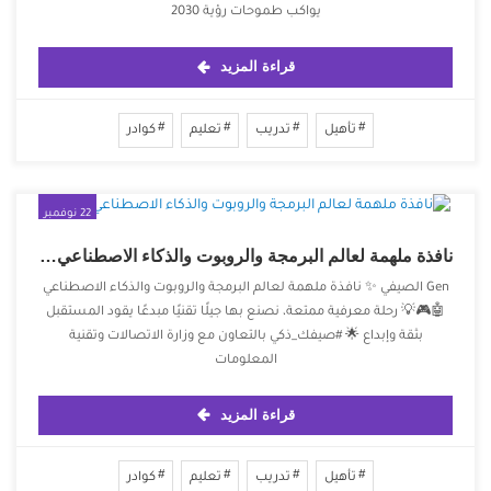
يواكب طموحات رؤية 2030
قراءة المزيد
تأهيل
تدريب
تعليم
كوادر
22 نوفمبر
2025
‏نافذة ملهمة لعالم البرمجة والروبوت والذكاء الاصطناعي 🤖🎮💡
Gen الصيفي ✨ ‏نافذة ملهمة لعالم البرمجة والروبوت والذكاء الاصطناعي
🤖🎮💡 ‏رحلة معرفية ممتعة، نصنع بها جيلًا تقنيًا مبدعًا يقود المستقبل
بثقة وإبداع 🌟 ‏⁧‫#صيفك_ذكي‬⁩ ‏بالتعاون مع وزارة الاتصالات وتقنية
المعلومات
قراءة المزيد
تأهيل
تدريب
تعليم
كوادر