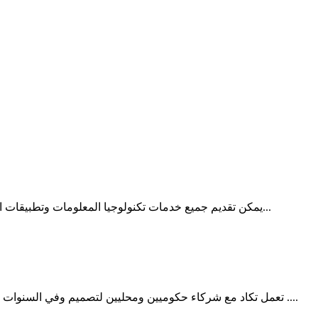
يمكن تقديم جميع خدمات تكنولوجيا المعلومات وتطبيقات الويب تقريبًا من خلال السحابة، ومع تحسينات الأمن (الحاسوبي)...
تعمل تكاد مع شركاء حكوميين ومحليين لتصميم وفي السنوات الخمس المقبلة، سيعتمد الاقتصاد العالمي على تطبيقات إنترنت ....