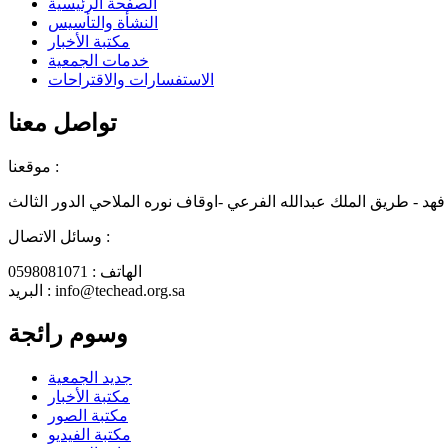
الصفحة الرئيسية
النشأة والتأسيس
مكتبة الأخبار
خدمات الجمعية
الاستفسارات والاقتراحات
تواصل معنا
موقعنا :
هد - طريق الملك عبدالله الفرعي -اوقاف نوره الملاحي الدور الثالث
وسائل الاتصال :
الهاتف : 0598081071
البريد : info@techead.org.sa
وسوم رائجة
جديد الجمعية
مكتبة الأخبار
مكتبة الصور
مكتبة الفيديو