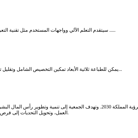
سيتقدم التعلم الآلي وواجهات المستخدم مثل تقنية التعرف على الكلام والإيماءات لزيادة الإنتاجية. ستدرج تكاد الدورات .....
يمكن للطباعة ثلاثية الأبعاد تمكين التخصيص الشامل وتقليل تكلفة سلاسل التوريد بشكل كبير. وحدات التدريب لدينا ستساعد...
تأسست جمعية التعليم التقني للتأهيل والتدريب «تكاد»، مواكبة لرؤية المملكة 2030. و
العمل، وتحويل التحديات إلى فرص، وتجهيز جيل المستقبل بأعلى المستويات العلمية والتقنية والاحترافية.