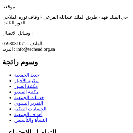
موقعنا :
حي الملك فهد - طريق الملك عبدالله الفرعي -اوقاف نوره الملاحي
الدور الثالث
وسائل الاتصال :
الهاتف : 0598081071
البريد : info@techead.org.sa
وسوم رائجة
جديد الجمعية
مكتبة الأخبار
مكتبة الصور
مكتبة الفيديو
خدمات الجمعية
التقرير السنوي
الحسابات البنكية
أهداف الجمعية
النشأة والتأسيس
التواصل الاجتماعى