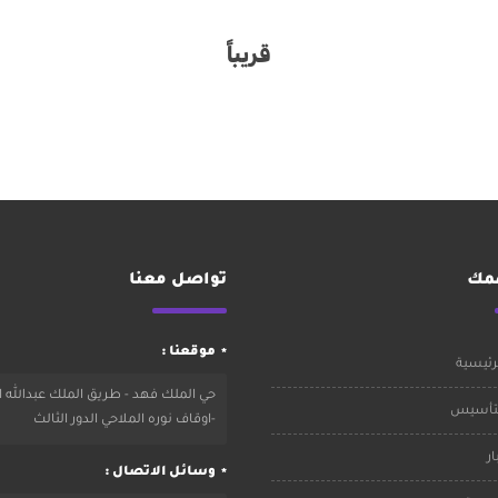
قريباً
همك
تواصل معنا
موقعنا :
رئيسية
حي الملك فهد - طريق الملك عبدالله ا
لتأسيس
-اوقاف نوره الملاحي الدور الثالث
ار
وسائل الاتصال :