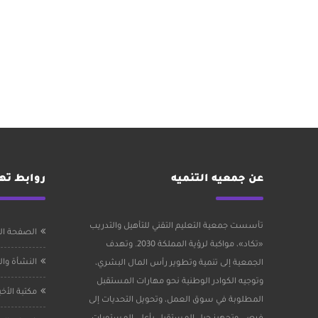
عن جمعيه التنميه
روابط ت
تأسست جمعية التعليم التقني للتأهيل والتدريب
الصفحة ال
«تكاد»، مواكبة لرؤية المملكة 2030. وتهدف
النشأة وا
الجمعية إلى تنمية وتطوير رأس المال البشري،
وتوجيه الكوادر الوطنية نحو مهارات المستقبل
مكتبة الأخب
المطلوبة في سوق العمل، وتحويل التحديات إلى